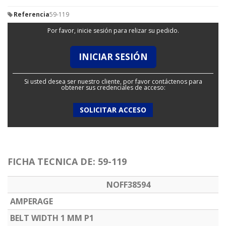
Referencia
59-119
Por favor, inicie sesión para relizar su pedido.
INICIAR SESIÓN
Si usted desea ser nuestro cliente, por favor contáctenos para
obtener sus credenciales de acceso:
SOLICITAR ACCESO
FICHA TECNICA DE: 59-119
NOFF38594
AMPERAGE
BELT WIDTH 1 MM P1