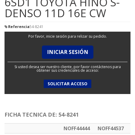
6SD1 TOYOTA HINO S-
DENSO 11D 16E CW
Referencia
54-8241
Por favor, inicie sesión para relizar su pedido.
INICIAR SESIÓN
Si usted desea ser nuestro cliente, por favor contáctenos para
obtener sus credenciales de acceso:
SOLICITAR ACCESO
FICHA TECNICA DE: 54-8241
NOFF44444
NOFF44537