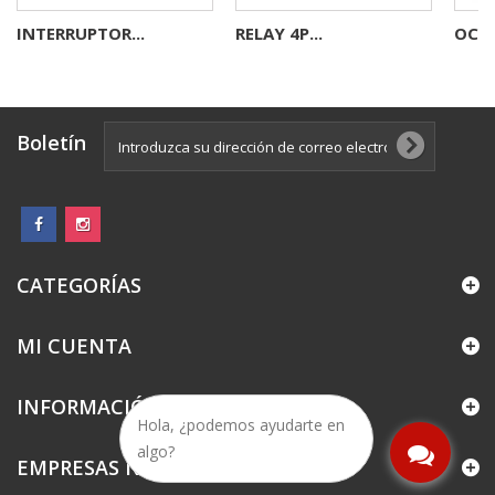
INTERRUPTOR...
RELAY 4P...
OCIN
Boletín
CATEGORÍAS
MI CUENTA
INFORMACIÓN
Hola, ¿podemos ayudarte en
algo?
EMPRESAS NOFFRA