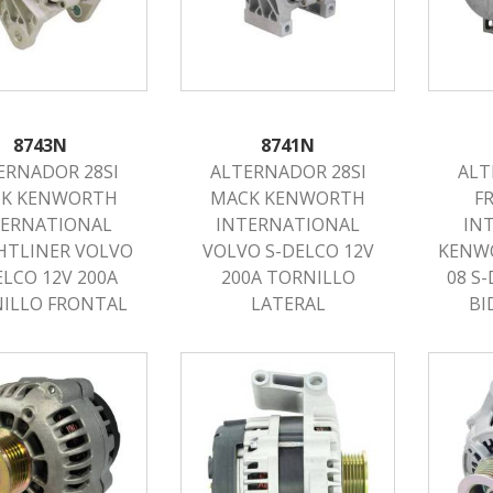
8743N
8741N
ERNADOR 28SI
ALTERNADOR 28SI
ALT
K KENWORTH
MACK KENWORTH
F
TERNATIONAL
INTERNATIONAL
IN
HTLINER VOLVO
VOLVO S-DELCO 12V
KENWO
ELCO 12V 200A
200A TORNILLO
08 S
ILLO FRONTAL
LATERAL
BI