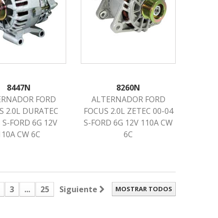
8447N
8260N
ERNADOR FORD
ALTERNADOR FORD
S 2.0L DURATEC
FOCUS 2.0L ZETEC 00-04
8 S-FORD 6G 12V
S-FORD 6G 12V 110A CW
110A CW 6C
6C
3
...
25
Siguiente
MOSTRAR TODOS