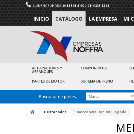
LLÁMENOS AHORA:
0414 391 8192 / 0414 333 3344
INICIO
CATÁLOGO
LA EMPRESA
MI 
ALTERNADORES Y
COMPONENTES
EL
ARRANQUES
PARTES DE MOTOR
SISTEMA DE FRENO
FI
Buscador de partes:
Marca
Destacados
Mercancía Recién Llegada
ME