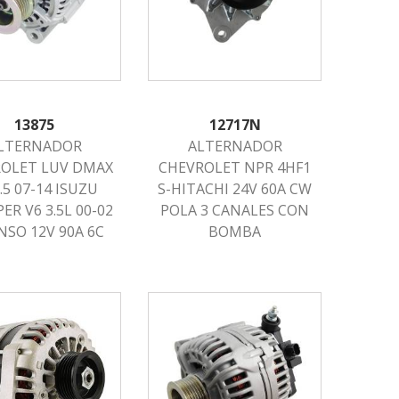
13875
12717N
LTERNADOR
ALTERNADOR
OLET LUV DMAX
CHEVROLET NPR 4HF1
.5 07-14 ISUZU
S-HITACHI 24V 60A CW
ER V6 3.5L 00-02
POLA 3 CANALES CON
NSO 12V 90A 6C
BOMBA