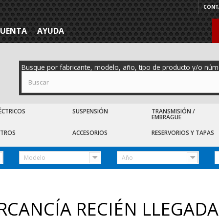
CONT
CUENTA
AYUDA
Busque por fabricante, modelo, año, tipo de producto y/o núm
ÉCTRICOS
SUSPENSIÓN
TRANSMISIÓN /
EMBRAGUE
LTROS
ACCESORIOS
RESERVORIOS Y TAPAS
Modelo
Año
RCANCÍA RECIÉN LLEGAD