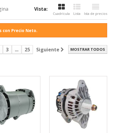
gina
Vista:
Cuadrícula
Lista
Ista de precios
 con Precio Neto.
3
...
25
Siguiente
MOSTRAR TODOS