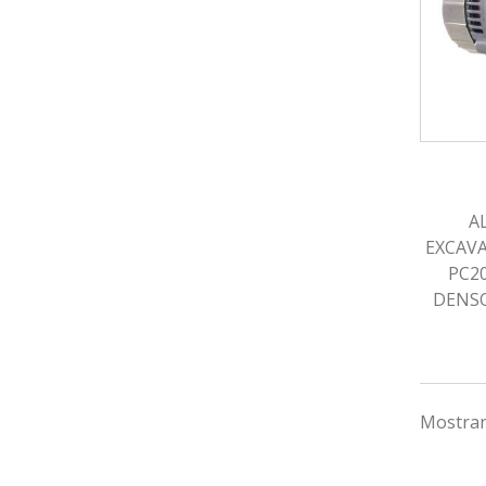
A
EXCAV
PC20
DENSO
Mostran