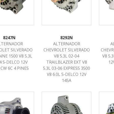
8247N
8292N
LTERNADOR
ALTERNADOR
A
OLET SILVERADO
CHEVROLET SILVERADO
CHEVR
NE 1500 V8 5.3L
V8 5.3L 02-04
V8 5.
4 S-DELCO 12V
TRAILBLAZER EXT V8
12
 CW 6C 4 PINES
5.3L 03-06 EXPRESS 3500
V8 6.0L S-DELCO 12V
145A