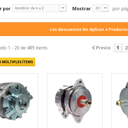
r por
Mostrar
por pá
Nombre: de A a Z
20
Los descuentos No Aplican a Productos
do 1 - 20 de 489 items
Previo
1
2
 MÚLTIPLES ÍTEMS