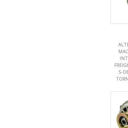
ALT
MAC
IN
FREIG
S-D
TORN