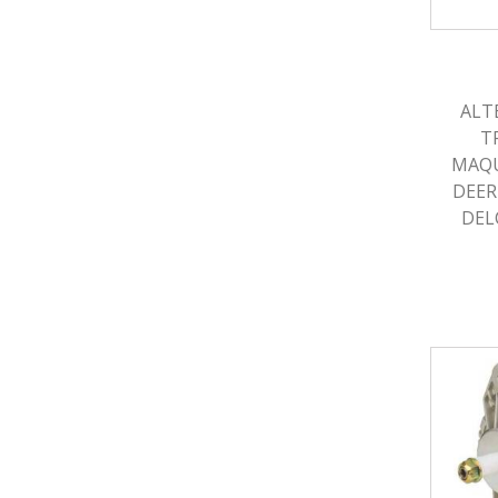
ALT
T
MAQU
DEERE
DEL