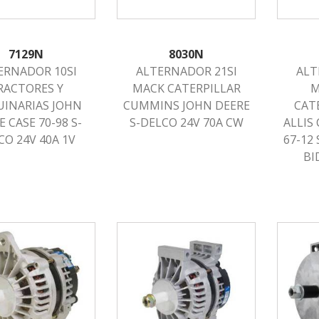
7129N
8030N
ERNADOR 10SI
ALTERNADOR 21SI
ALT
RACTORES Y
MACK CATERPILLAR
M
INARIAS JOHN
CUMMINS JOHN DEERE
CATE
 CASE 70-98 S-
S-DELCO 24V 70A CW
ALLIS
CO 24V 40A 1V
67-12
BI