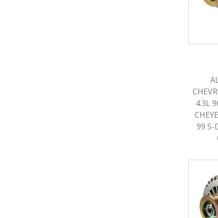
A
CHEVR
4.3L 
CHEYE
99 S-