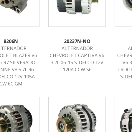
8206N
20237N-NO
LTERNADOR
ALTERNADOR
A
OLET BLAZER V6
CHEVROLET CAPTIVA V6
CHEVR
96-97 SILVERADO
3.2L 06-15 S-DELCO 12V
V6 3
NNE V8 5.7L 96-
120A CCW S6
TROOP
DELCO 12V 105A
S-DE
CW 6C GM