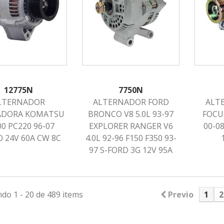
12775N
7750N
LTERNADOR
ALTERNADOR FORD
ALT
ADORA KOMATSU
BRONCO V8 5.0L 93-97
FOCU
0 PC220 96-07
EXPLORER RANGER V6
00-0
 24V 60A CW 8C
4.0L 92-96 F150 F350 93-
97 S-FORD 3G 12V 95A
do 1 - 20 de 489 items
Previo
1
2