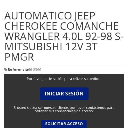
AUTOMATICO JEEP
CHEROKEE COMANCHE
WRANGLER 4.0L 92-98 S-
MITSUBISHI 12V 3T
PMGR
Referencia
66-8366
Por favor, inicie sesión para relizar su pedido.
INICIAR SESIÓN
Si usted desea ser nuestro cliente, por favor contáctenos para
obtener sus credenciales de acceso:
SOLICITAR ACCESO