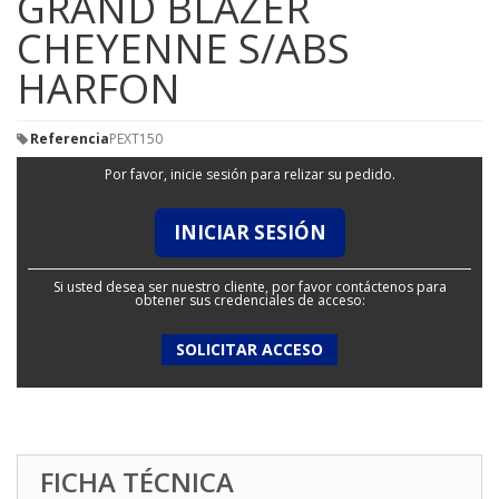
GRAND BLAZER
CHEYENNE S/ABS
HARFON
Referencia
PEXT150
Por favor, inicie sesión para relizar su pedido.
INICIAR SESIÓN
Si usted desea ser nuestro cliente, por favor contáctenos para
obtener sus credenciales de acceso:
SOLICITAR ACCESO
FICHA TÉCNICA