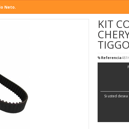
io Neto.
KIT C
CHERY
TIGGO
Referencia
481
Si usted desea 