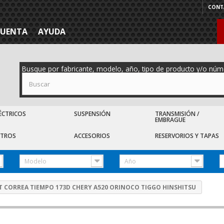
CONT
CUENTA
AYUDA
Busque por fabricante, modelo, año, tipo de producto y/o núm
ÉCTRICOS
SUSPENSIÓN
TRANSMISIÓN /
EMBRAGUE
LTROS
ACCESORIOS
RESERVORIOS Y TAPAS
Modelo
Año
T CORREA TIEMPO 173D CHERY A520 ORINOCO TIGGO HINSHITSU