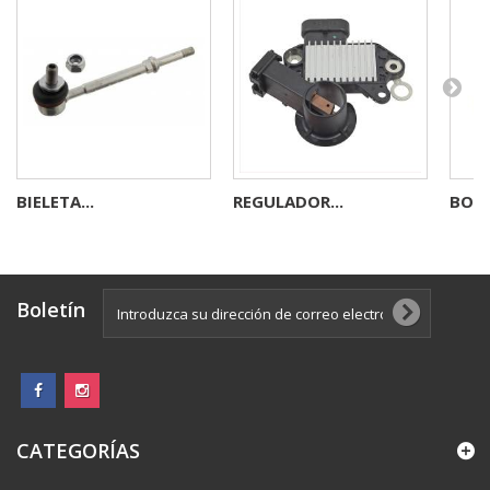
BIELETA...
REGULADOR...
BOBI
Boletín
CATEGORÍAS