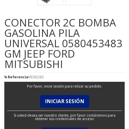
CONECTOR 2C BOMBA
GASOLINA PILA
UNIVERSAL 0580453483
GM JEEP FORD
MITSUBISHI
Referencia
MD83283
Por favor, inicie sesión para relizar su pedido.
INICIAR SESIÓN
Si usted desea ser nuestro cliente, por favor contáctenos para
obtener sus credenciales de acceso: