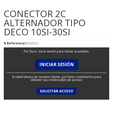
CONECTOR 2C
ALTERNADOR TIPO
DECO 10SI-30SI
Referencia
MD83020
Por favor, inicie sesión para relizar su pedido.
INICIAR SESIÓN
Si usted desea ser nuestro cliente, por favor contáctenos para
obtener sus credenciales de acceso:
SOLICITAR ACCESO