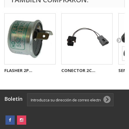
FLASHER 2P...
CONECTOR 2C...
SENS
Boletín