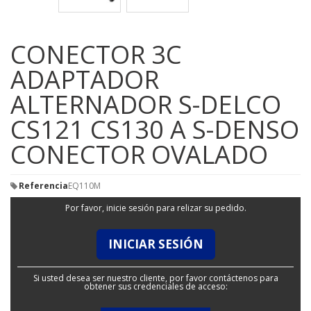
CONECTOR 3C
ADAPTADOR
ALTERNADOR S-DELCO
CS121 CS130 A S-DENSO
CONECTOR OVALADO
Referencia
EQ110M
Por favor, inicie sesión para relizar su pedido.
INICIAR SESIÓN
Si usted desea ser nuestro cliente, por favor contáctenos para
obtener sus credenciales de acceso: