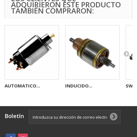
ADQUIRIERON ESTE PRODUCTO
TAMBIÉN COMPRARON:
AUTOMATICO...
INDUCIDO...
SWIT
Boletín