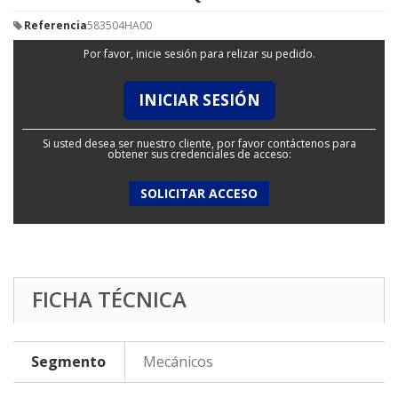
Referencia
583504HA00
Por favor, inicie sesión para relizar su pedido.
INICIAR SESIÓN
Si usted desea ser nuestro cliente, por favor contáctenos para
obtener sus credenciales de acceso:
SOLICITAR ACCESO
FICHA TÉCNICA
Segmento
Mecánicos