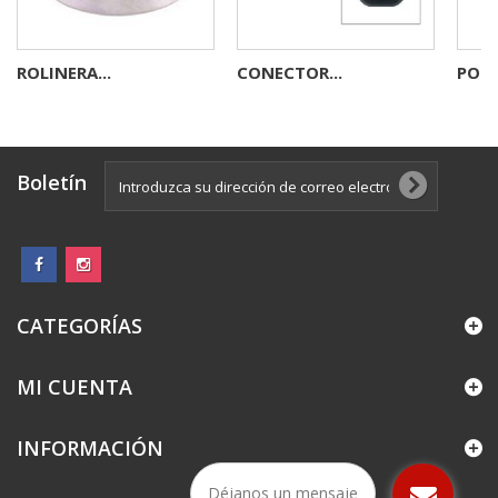
ROLINERA...
CONECTOR...
PORT
Boletín
CATEGORÍAS
MI CUENTA
INFORMACIÓN
Déjanos un mensaje