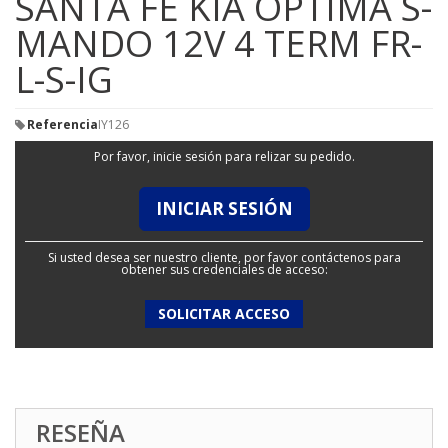
SANTA FE KIA OPTIMA S-
MANDO 12V 4 TERM FR-
L-S-IG
Referencia
IY126
Por favor, inicie sesión para relizar su pedido.
INICIAR SESIÓN
Si usted desea ser nuestro cliente, por favor contáctenos para
obtener sus credenciales de acceso:
SOLICITAR ACCESO
RESEÑA