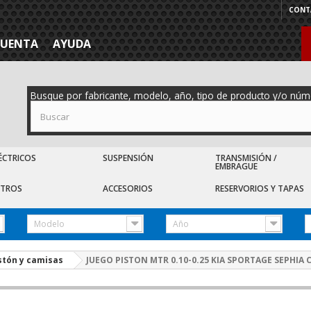
CONT
CUENTA
AYUDA
Busque por fabricante, modelo, año, tipo de producto y/o núm
ÉCTRICOS
SUSPENSIÓN
TRANSMISIÓN /
EMBRAGUE
LTROS
ACCESORIOS
RESERVORIOS Y TAPAS
Modelo
Año
stón y camisas
JUEGO PISTON MTR 0.10-0.25 KIA SPORTAGE SEPHIA C