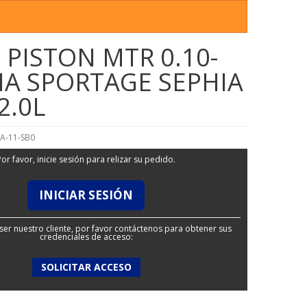
 PISTON MTR 0.10-
KIA SPORTAGE SEPHIA
2.0L
A-11-SB0
Por favor, inicie sesión para relizar su pedido.
INICIAR SESIÓN
ser nuestro cliente, por favor contáctenos para obtener sus
credenciales de acceso:
SOLICITAR ACCESO