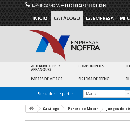
LLÁMENOS AHORA:
0414 391 8192 / 0414 333 3344
INICIO
CATÁLOGO
LA EMPRESA
MI 
ALTERNADORES Y
COMPONENTES
EL
ARRANQUES
PARTES DE MOTOR
SISTEMA DE FRENO
FI
Buscador de partes:
Marca
Catálogo
Partes de Motor
Juegos de pi