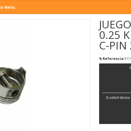
io Neto.
JUEGO
0.25 
C-PIN 
Referencia
0FEY
Si usted desea 