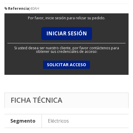
Referencia
J40AH
Por favor, inicie sesión para relizar su pedido.
INICIAR SESIÓN
Si usted desea ser nuestro cliente, por favor contáctenos para
obtener sus credenciales de acceso:
SOLICITAR ACCESO
FICHA TÉCNICA
Segmento
Eléctricos