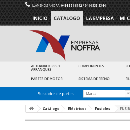
LLÁMENOS AHORA:
0414 391 8192 / 0414 333 3344
INICIO
CATÁLOGO
LA EMPRESA
MI 
ALTERNADORES Y
COMPONENTES
EL
ARRANQUES
PARTES DE MOTOR
SISTEMA DE FRENO
FI
Buscador de partes:
Marca
Catálogo
Eléctricos
Fusibles
FUSI