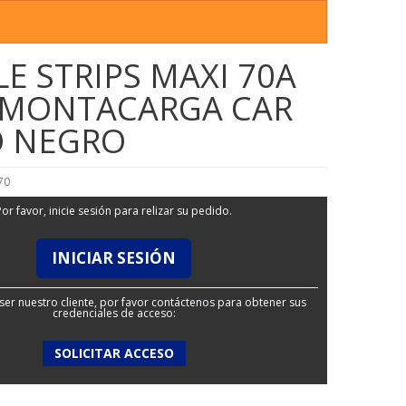
LE STRIPS MAXI 70A
 MONTACARGA CAR
O NEGRO
70
Por favor, inicie sesión para relizar su pedido.
INICIAR SESIÓN
ser nuestro cliente, por favor contáctenos para obtener sus
credenciales de acceso:
SOLICITAR ACCESO