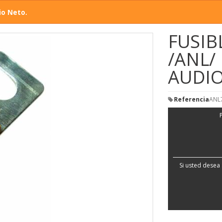
io Neto.
FUSIB
/ANL/
AUDI
Referencia
ANL
Si usted desea 