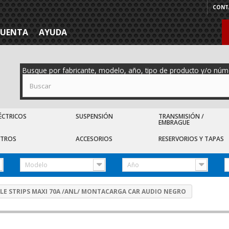
CONT
CUENTA
AYUDA
Busque por fabricante, modelo, año, tipo de producto y/o núm
ÉCTRICOS
SUSPENSIÓN
TRANSMISIÓN /
EMBRAGUE
LTROS
ACCESORIOS
RESERVORIOS Y TAPAS
Modelo
Año
BLE STRIPS MAXI 70A /ANL/ MONTACARGA CAR AUDIO NEGRO