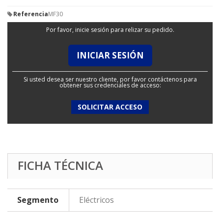
Referencia
MF30
Por favor, inicie sesión para relizar su pedido.
INICIAR SESIÓN
Si usted desea ser nuestro cliente, por favor contáctenos para
obtener sus credenciales de acceso:
SOLICITAR ACCESO
FICHA TÉCNICA
Segmento
Eléctricos