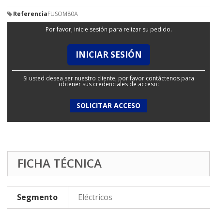
Referencia
FUSOM80A
Por favor, inicie sesión para relizar su pedido.
INICIAR SESIÓN
Si usted desea ser nuestro cliente, por favor contáctenos para
obtener sus credenciales de acceso:
SOLICITAR ACCESO
FICHA TÉCNICA
Segmento
Eléctricos