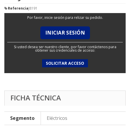
Referencia
J8191
Por favor, inicie sesión para relizar su pedido.
INICIAR SESIÓN
Si usted desea ser nuestro cliente, por favor contáctenos para
obtener sus credenciales de acceso:
SOLICITAR ACCESO
FICHA TÉCNICA
Segmento
Eléctricos