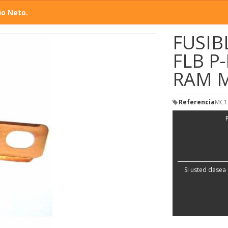
io Neto.
FUSIB
FLB P
RAM 
Referencia
MC1
Si usted desea 