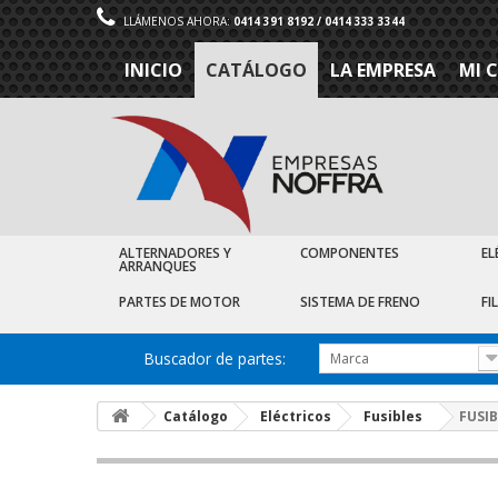
LLÁMENOS AHORA:
0414 391 8192 / 0414 333 3344
INICIO
CATÁLOGO
LA EMPRESA
MI 
ALTERNADORES Y
COMPONENTES
EL
ARRANQUES
PARTES DE MOTOR
SISTEMA DE FRENO
FI
Buscador de partes:
Marca
Catálogo
Eléctricos
Fusibles
FUSI