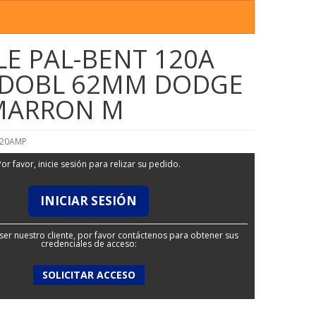
LE PAL-BENT 120A
-DOBL 62MM DODGE
MARRON M
20AMP
Por favor, inicie sesión para relizar su pedido.
INICIAR SESIÓN
ser nuestro cliente, por favor contáctenos para obtener sus
credenciales de acceso:
SOLICITAR ACCESO