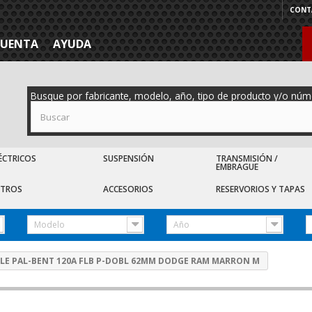
CONT
CUENTA
AYUDA
Busque por fabricante, modelo, año, tipo de producto y/o núm
ÉCTRICOS
SUSPENSIÓN
TRANSMISIÓN /
EMBRAGUE
LTROS
ACCESORIOS
RESERVORIOS Y TAPAS
Modelo
Año
BLE PAL-BENT 120A FLB P-DOBL 62MM DODGE RAM MARRON M