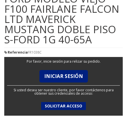
F100 FAIRLANE FALCON
LTD MAVERICK
MUSTANG DOBLE PISO
S-FORD 1G 40-65A
Referencia
FR1038C
Por favor, inicie sesión para relizar su pedido.
INICIAR SESIÓN
Si usted desea ser nuestro cliente, por favor contáctenos para
obtener sus credenciales de acceso:
SOLICITAR ACCESO