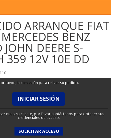
IDO ARRANQUE FIAT
 MERCEDES BENZ
 JOHN DEERE S-
 359 12V 10E DD
9110
Por favor, inicie sesión para relizar su pedido.
INICIAR SESIÓN
ser nuestro cliente, por favor contáctenos para obtener sus
credenciales de acceso:
SOLICITAR ACCESO