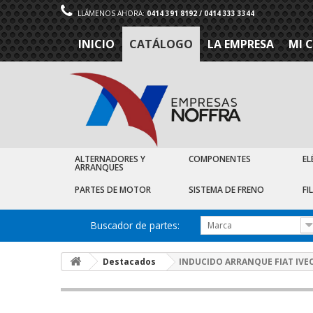
LLÁMENOS AHORA:
0414 391 8192 / 0414 333 3344
INICIO
CATÁLOGO
LA EMPRESA
MI 
ALTERNADORES Y
COMPONENTES
EL
ARRANQUES
PARTES DE MOTOR
SISTEMA DE FRENO
FI
Buscador de partes:
Marca
Destacados
INDUCIDO ARRANQUE FIAT IVEC