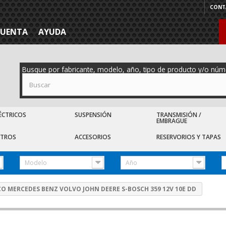
CONT
CUENTA
AYUDA
Busque por fabricante, modelo, año, tipo de producto y/o núm
ÉCTRICOS
SUSPENSIÓN
TRANSMISIÓN /
EMBRAGUE
LTROS
ACCESORIOS
RESERVORIOS Y TAPAS
Modelo
Año
O MERCEDES BENZ VOLVO JOHN DEERE S-BOSCH 359 12V 10E DD