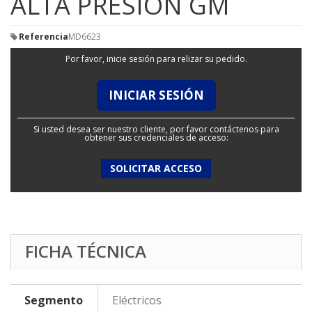
ALTA PRESION GM
Referencia
MD6623
Por favor, inicie sesión para relizar su pedido.
INICIAR SESIÓN
Si usted desea ser nuestro cliente, por favor contáctenos para
obtener sus credenciales de acceso:
SOLICITAR ACCESO
FICHA TÉCNICA
Segmento
Eléctricos