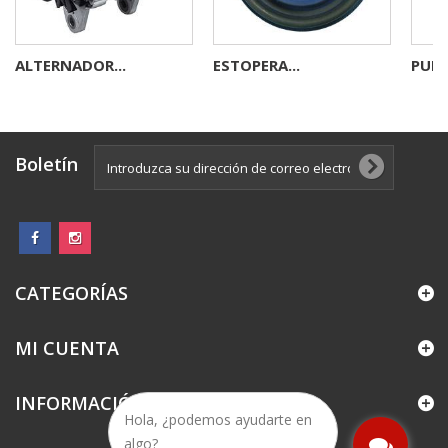
ALTERNADOR...
ESTOPERA...
PUNT
Boletín
CATEGORÍAS
MI CUENTA
INFORMACIÓN
Hola, ¿podemos ayudarte en
algo?