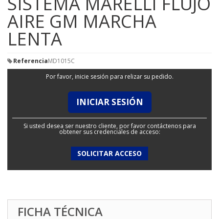
SISTEMA MARELLI FLUJO
AIRE GM MARCHA
LENTA
Referencia
MD1015C
Por favor, inicie sesión para relizar su pedido.
INICIAR SESIÓN
Si usted desea ser nuestro cliente, por favor contáctenos para
obtener sus credenciales de acceso:
SOLICITAR ACCESO
FICHA TÉCNICA