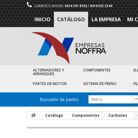
LLÁMENOS AHORA:
0414 391 8192 / 0414 333 3344
INICIO
CATÁLOGO
LA EMPRESA
MI 
ALTERNADORES Y
COMPONENTES
EL
ARRANQUES
PARTES DE MOTOR
SISTEMA DE FRENO
FI
Buscador de partes:
Marca
Catálogo
Componentes
Carbones