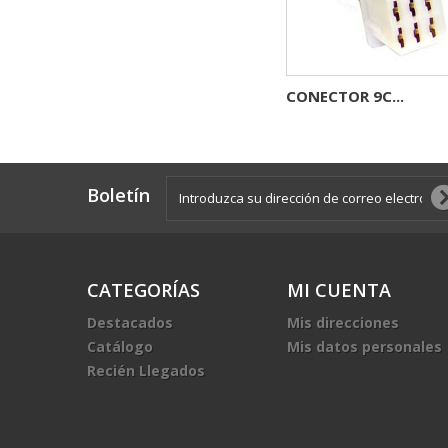
CONECTOR 9C...
Boletín
CATEGORÍAS
MI CUENTA
Destacados
Mis direcciones
Catálogo
Mis datos personales
Recién Llegados