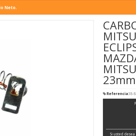
io Neto.
CARB
MITS
ECLIP
MAZDA
MITSU
23mm
Referencia
38-
Si usted desea 