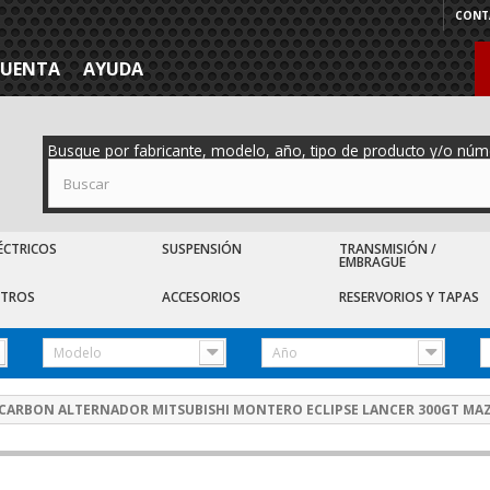
CONT
CUENTA
AYUDA
Busque por fabricante, modelo, año, tipo de producto y/o núm
ÉCTRICOS
SUSPENSIÓN
TRANSMISIÓN /
EMBRAGUE
LTROS
ACCESORIOS
RESERVORIOS Y TAPAS
Modelo
Año
CARBON ALTERNADOR MITSUBISHI MONTERO ECLIPSE LANCER 300GT MAZD