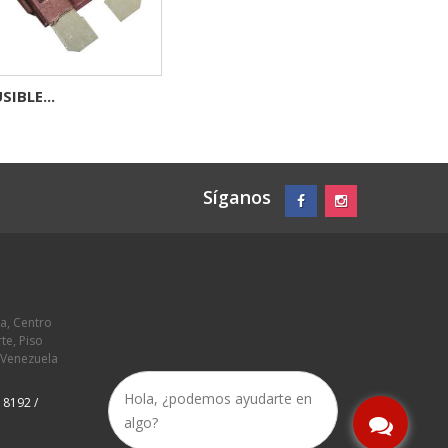
SIBLE...
Síganos
a, Centro
te, Piso
 Venezuela
Hola, ¿podemos ayudarte en
18192 /
algo?