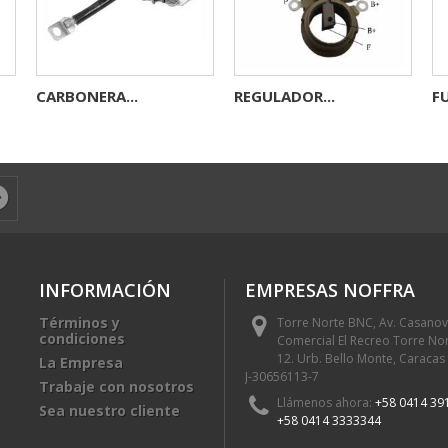
CARBONERA...
REGULADOR...
FU
INFORMACIÓN
EMPRESAS NOFFRA
Términos y
Torre Norte BNC, Av. Casanov
condiciones
Comercial El Recreo Torre Nor
12. Urb. Bello Monte, Caracas
La Empresa
J-30656113-7
Trabaje con nosotros
Llámenos ahora:
+58 0414 39
Sea nuestro cliente
+58 0414 3333344