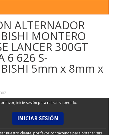
ON ALTERNADOR
UBISHI MONTERO
SE LANCER 300GT
 6 626 S-
BISHI 5mm x 8mm x
8307
Por favor, inicie sesión para relizar su pedido.
INICIAR SESIÓN
ser nuestro cliente, por favor contáctenos para obtener sus