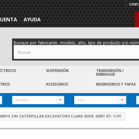
CONT
CUENTA
AYUDA
Busque por fabricante, modelo, año, tipo de producto y/o núm
ÉCTRICOS
SUSPENSIÓN
TRANSMISIÓN /
EMBRAGUE
LTROS
ACCESORIOS
RESERVORIOS Y TAPAS
Modelo
Año
AMPO 24V CATERPILLAR EXCAVATORS CLARK SERIE 42MT 87- 1/4T