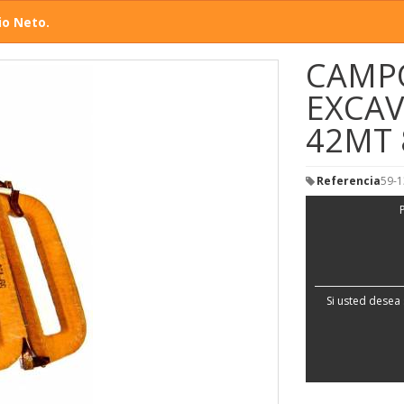
io Neto.
CAMPO
EXCAV
42MT 
Referencia
59-1
Si usted desea 