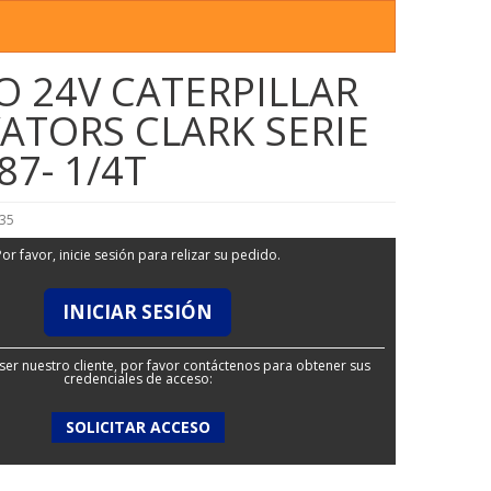
 24V CATERPILLAR
ATORS CLARK SERIE
87- 1/4T
35
Por favor, inicie sesión para relizar su pedido.
INICIAR SESIÓN
ser nuestro cliente, por favor contáctenos para obtener sus
credenciales de acceso:
SOLICITAR ACCESO