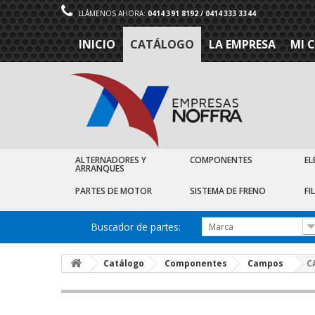
LLÁMENOS AHORA:
0414 391 8192 / 0414 333 3344
INICIO
CATÁLOGO
LA EMPRESA
MI 
ALTERNADORES Y
COMPONENTES
EL
ARRANQUES
PARTES DE MOTOR
SISTEMA DE FRENO
FI
Buscador de partes:
Marca
Catálogo
Componentes
Campos
C