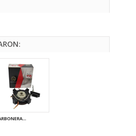
ARON:
ARBONERA...