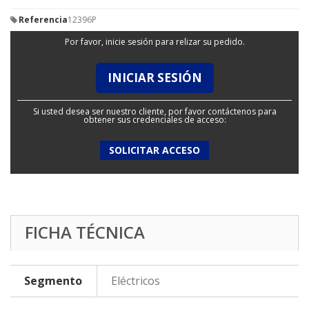
Referencia
12396P
Por favor, inicie sesión para relizar su pedido.
INICIAR SESIÓN
Si usted desea ser nuestro cliente, por favor contáctenos para
obtener sus credenciales de acceso:
SOLICITAR ACCESO
FICHA TÉCNICA
Segmento
Eléctricos