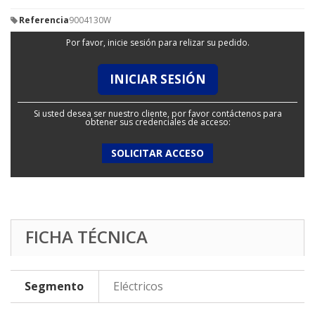
Referencia
9004130W
Por favor, inicie sesión para relizar su pedido.
INICIAR SESIÓN
Si usted desea ser nuestro cliente, por favor contáctenos para
obtener sus credenciales de acceso:
SOLICITAR ACCESO
FICHA TÉCNICA
Segmento
Eléctricos