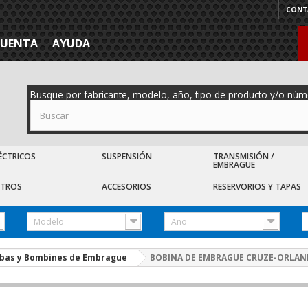
CONT
CUENTA
AYUDA
Busque por fabricante, modelo, año, tipo de producto y/o núm
ÉCTRICOS
SUSPENSIÓN
TRANSMISIÓN /
EMBRAGUE
LTROS
ACCESORIOS
RESERVORIOS Y TAPAS
Modelo
Año
bas y Bombines de Embrague
BOBINA DE EMBRAGUE CRUZE-ORLA