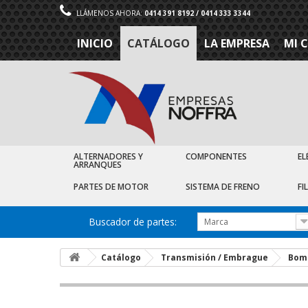
LLÁMENOS AHORA:
0414 391 8192 / 0414 333 3344
INICIO
CATÁLOGO
LA EMPRESA
MI 
ALTERNADORES Y
COMPONENTES
EL
ARRANQUES
PARTES DE MOTOR
SISTEMA DE FRENO
FI
Buscador de partes:
Marca
Catálogo
Transmisión / Embrague
Bom