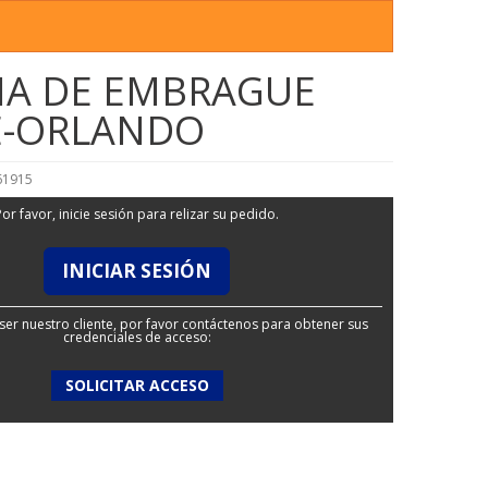
NA DE EMBRAGUE
E-ORLANDO
61915
Por favor, inicie sesión para relizar su pedido.
INICIAR SESIÓN
ser nuestro cliente, por favor contáctenos para obtener sus
credenciales de acceso:
SOLICITAR ACCESO