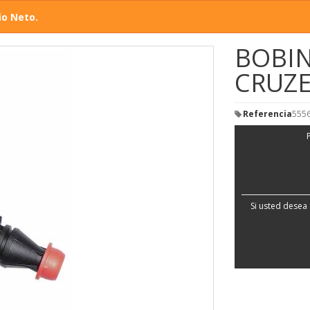
io Neto.
BOBI
CRUZ
Referencia
555
Si usted desea 