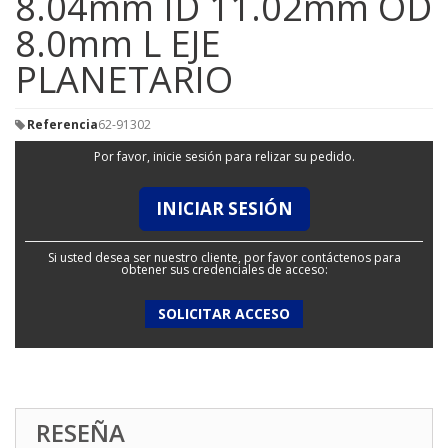
8.04mm ID 11.02mm OD
8.0mm L EJE
PLANETARIO
Referencia
62-91302
Por favor, inicie sesión para relizar su pedido.
INICIAR SESIÓN
Si usted desea ser nuestro cliente, por favor contáctenos para
obtener sus credenciales de acceso:
SOLICITAR ACCESO
RESEÑA