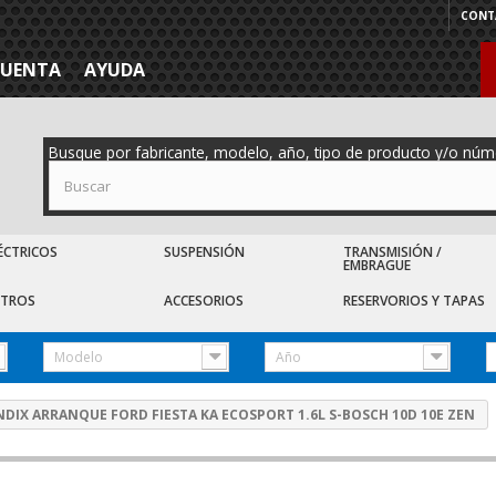
CONT
CUENTA
AYUDA
Busque por fabricante, modelo, año, tipo de producto y/o núm
ÉCTRICOS
SUSPENSIÓN
TRANSMISIÓN /
EMBRAGUE
LTROS
ACCESORIOS
RESERVORIOS Y TAPAS
Modelo
Año
NDIX ARRANQUE FORD FIESTA KA ECOSPORT 1.6L S-BOSCH 10D 10E ZEN