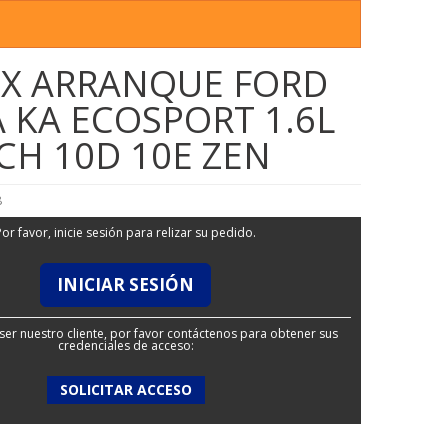
IX ARRANQUE FORD
A KA ECOSPORT 1.6L
CH 10D 10E ZEN
8
Por favor, inicie sesión para relizar su pedido.
INICIAR SESIÓN
ser nuestro cliente, por favor contáctenos para obtener sus
credenciales de acceso:
SOLICITAR ACCESO