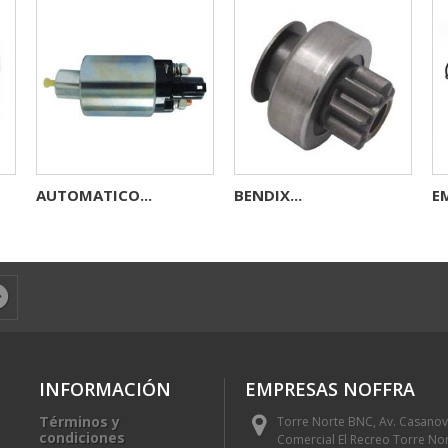
AUTOMATICO...
BENDIX...
E
INFORMACIÓN
EMPRESAS NOFFRA
Términos y
Torre Norte BNC, Av. Casanov
condiciones
Comercial El Recreo Torre Nor