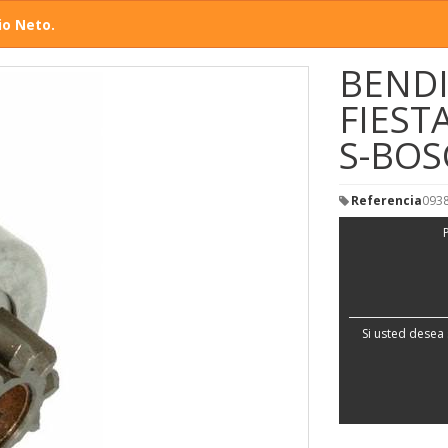
io Neto.
BEND
FIEST
S-BOS
Referencia
093
Si usted desea 