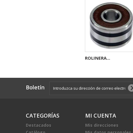
ROLINERA...
Boletín
CATEGORÍAS
MI CUENTA
Destacados
Mis direcciones
Catálogo
Mis datos personales