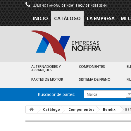
LLÁMENOS AHORA:
0414 391 8192 / 0414 333 3344
INICIO
CATÁLOGO
LA EMPRESA
MI 
ALTERNADORES Y
COMPONENTES
EL
ARRANQUES
PARTES DE MOTOR
SISTEMA DE FRENO
FI
Buscador de partes:
Marca
Catálogo
Componentes
Bendix
BE