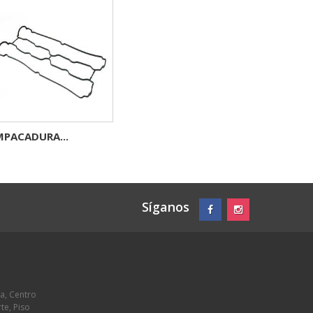
MPACADURA...
Síganos
a, Centro
te, Piso