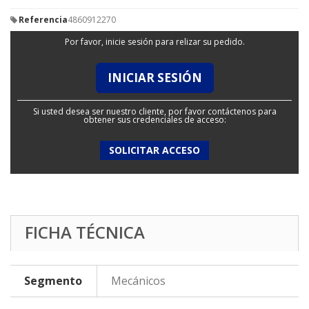
Referencia
4860912270
Por favor, inicie sesión para relizar su pedido.
INICIAR SESIÓN
Si usted desea ser nuestro cliente, por favor contáctenos para
obtener sus credenciales de acceso:
SOLICITAR ACCESO
FICHA TÉCNICA
Segmento
Mecánicos