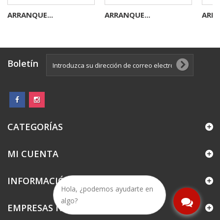
ARRANQUE...
ARRANQUE...
ARRA
Boletín
CATEGORÍAS
MI CUENTA
INFORMACIÓN
Hola, ¿podemos ayudarte en
algo?
EMPRESAS NOFFRA