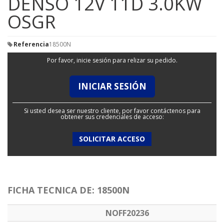
DENSO 12V 11D 3.0KW
OSGR
Referencia
18500N
Por favor, inicie sesión para relizar su pedido.
INICIAR SESIÓN
Si usted desea ser nuestro cliente, por favor contáctenos para
obtener sus credenciales de acceso:
SOLICITAR ACCESO
FICHA TECNICA DE: 18500N
NOFF20236